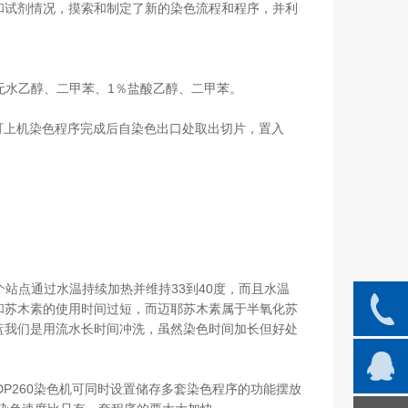
和试剂情况，摸索和制定了新的染色流程和程序，并利
、无水乙醇、二甲苯、1％盐酸乙醇、二甲苯。
可上机染色程序完成后自染色出口处取出切片，置入
站点通过水温持续加热并维持33到40度，而且水温
和苏木素的使用时间过短，而迈耶苏木素属于半氧化苏
蓝我们是用流水长时间冲洗，虽然染色时间加长但好处
P260染色机可同时设置储存多套染色程序的功能摆放