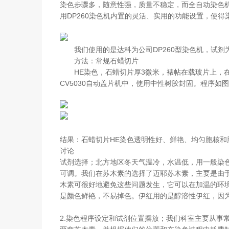
染色步骤多，随意性强，质量不稳定，而全自动染色
用DP260染色机内置的灵活、实用的功能设置，使
我们使用的是达科为公司DP260型染色机，试剂
方法：常规石蜡切片
HE染色，石蜡切片厚3微米，裱帖在载玻片上
CV5030自动盖片机中，使用中性树胶封固。程序如
结果：石蜡切片HE染色透明性好、鲜艳、均匀胞核和
讨论
试剂选择；北方地区冬天气温冷，水温低，用一般染色
可调。我们在苏木素的选择了迈耶苏木素，主要是由
木素可很好地避免这些问题发生，它可以在加温的环
是颜色鲜艳，不易掉色。伊红用的是醇溶性伊红，因
2.染色程序设定和试剂位置摆放；我们科室主要从事