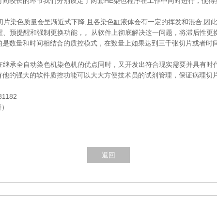
时间较长的环节我们分别设定了两套HE染色程序在工作中同时进行，使得
间切片染色质量会呈渐近式下降,且各染色缸液体会有一定的挥发和混合,因
提醒、预提醒和强制更换功能，。从软件上彻底解决这一问题，将滞后性更
的是数量和时间相结合的质控模式，在数量上如果达到三千张切片或者时
它在继承全自动染色机染色机的优点同时，又开发出符合现实需要并具有时
有他的强大的软件质控功能可以大大方便技术员的试剂管理，保证病理切
81182
妍）
返回