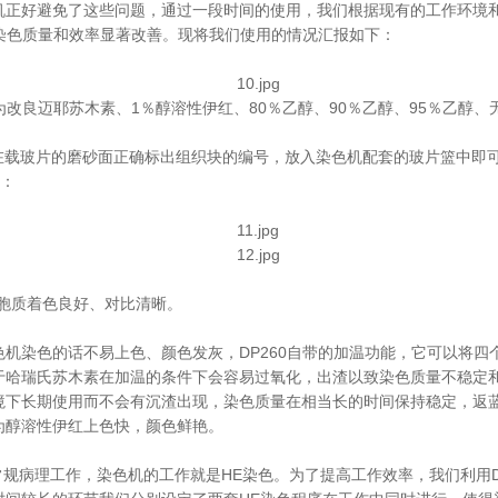
机正好避免了这些问题，通过一段时间的使用，我们根据现有的工作环境
得染色质量和效率显著改善。现将我们使用的情况汇报如下：
为改良迈耶苏木素、1％醇溶性伊红、80％乙醇、90％乙醇、95％乙醇
，在载玻片的磨砂面正确标出组织块的编号，放入染色机配套的玻片篮中即
图：
胞质着色良好、对比清晰。
机染色的话不易上色、颜色发灰，DP260自带的加温功能，它可以将四个
于哈瑞氏苏木素在加温的条件下会容易过氧化，出渣以致染色质量不稳定
境下长期使用而不会有沉渣出现，染色质量在相当长的时间保持稳定，返
为醇溶性伊红上色快，颜色鲜艳。
常规病理工作，染色机的工作就是HE染色。为了提高工作效率，我们利用D