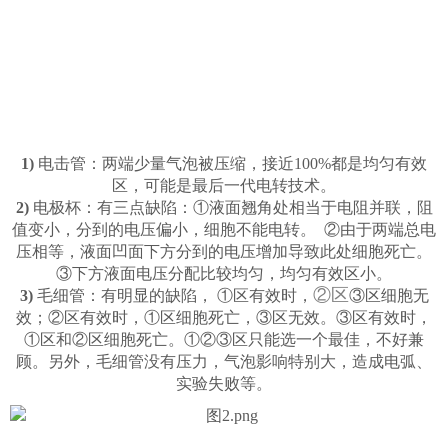
1)
电击管：两端少量气泡被压缩，接近100%都是均匀有效
区，可能是最后一代电转技术。
2)
电极杯：有三点缺陷：①液面翘角处相当于电阻并联，阻
值变小，分到的电压偏小，细胞不能电转。 ②由于两端总电
压相等，液面凹面下方分到的电压增加导致此处细胞死亡。
③下方液面电压分配比较均匀，均匀有效区小。
②区
3)
毛细管：有明显的缺陷， ①区有效时，
③区细胞无
效；②区有效时，①区细胞死亡，③区无效。③区有效时，
①区和②区细胞死亡。①②③区只能选一个最佳，不好兼
顾。另外，毛细管没有压力，气泡影响特别大，造成电弧、
实验失败等。