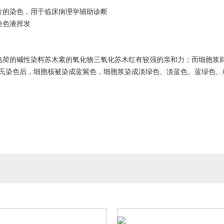
片的染色，用于临床病理学辅助诊断
染色液挥发
年
电荷的碱性染料苏木素的氧化物三氧化苏木红有较强的亲和力；而细胞浆
巴氏染色后，细胞核被染成蓝紫色，细胞浆染成淡绿色、淡蓝色、蓝绿色、